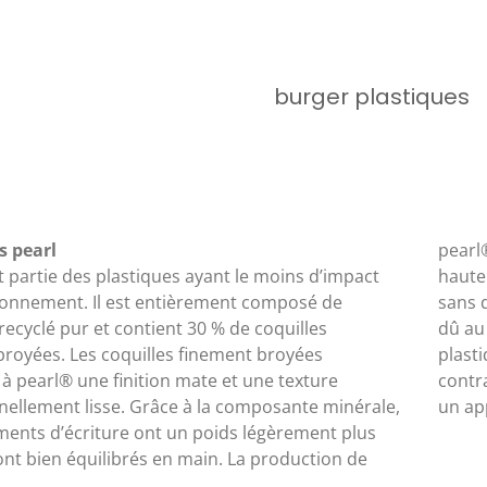
burger plastiques
s pearl
pearl
t partie des plastiques ayant le moins d’impact
ité sont obtenus à partir de vieux réfrigérateurs,
ironnement. Il est entièrement composé de
s ni traitements chimiques complexes. Cela est
recyclé pur et contient 30 % de coquilles
que le produit recyclé est composé des mêmes
 broyées. Les coquilles finement broyées
de haute qualité requis pour les produits. Des
à pearl® une finition mate et une texture
’approvisionnement à long terme garantissent
nellement lisse. Grâce à la composante minérale,
un ap
uments d’écriture ont un poids légèrement plus
ont bien équilibrés en main. La production de