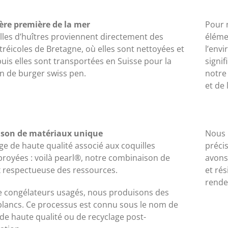
re première de la mer
Pour 
lles d’huîtres proviennent directement des
éléme
réicoles de Bretagne, où elles sont nettoyées et
l’env
uis elles sont transportées en Suisse pour la
signi
n de burger swiss pen.
notre
et de
son de matériaux unique
Nous 
ge de haute qualité associé aux coquilles
préci
broyées : voilà pearl®, notre combinaison de
avons 
 respectueuse des ressources.
et rés
rende
de congélateurs usagés, nous produisons des
blancs. Ce processus est connu sous le nom de
de haute qualité ou de recyclage post-