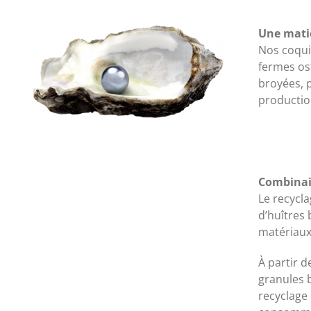
Une matiè
Nos coqui
fermes ost
broyées, p
productio
Combinai
Le recycla
d’huîtres 
matériaux
À partir 
granules 
recyclage 