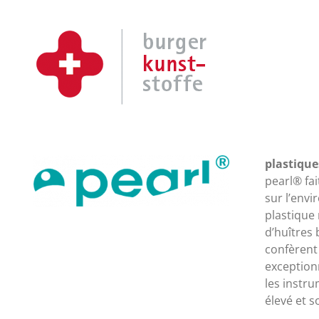
Skip
to
content
plastique
pearl® fai
haute qual
sur l’env
sans détour
plastique 
dû au fait 
d’huîtres
plastiques 
confèrent 
contrats d
exception
les instr
élevé et s